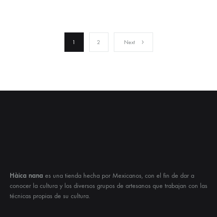
1
2
Next
Hàica nana
es una tienda hecha por Mexicanos, con el fin de dar a
conocer la cultura y los diversos grupos de artesanos que trabajan con las
técnicas propias de su cultura.