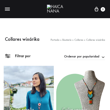
Carri
0
Collares wixárika
Portada
»
Bisutería
»
Collares
»
Collares wixárika
Filtrar por
Ordenar por popularidad
Collar estrella
Collar venado