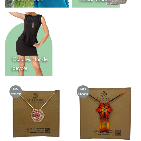
Collares Flor de
peyote
SIN
SIN
STOCK
STOCK