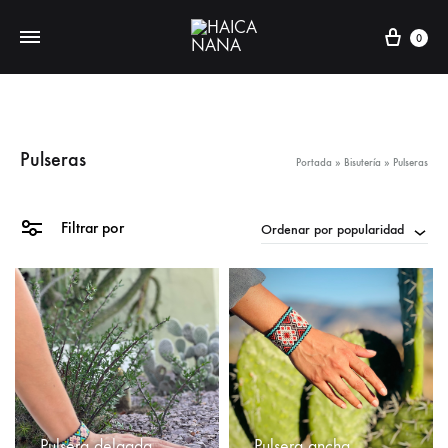
Carri
0
Pulseras
Portada
»
Bisutería
»
Pulseras
Filtrar por
Ordenar por popularidad
Pulsera delgada
Pulsera ancha