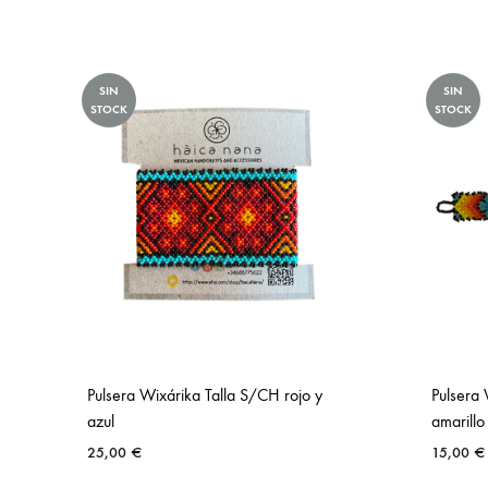
SIN
SIN
STOCK
STOCK
Pulsera Wixárika Talla S/CH rojo y
Pulsera 
azul
amarillo
25,00
€
15,00
€