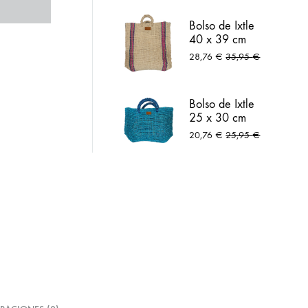
lar
Arneses
Bolso de Ixtle
40 x 39 cm
natural
28,76
€
35,95
€
Bolso de Ixtle
25 x 30 cm
azul peltre
20,76
€
25,95
€