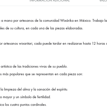
INFORMACIÓN ADICIONAL
VALO
a a mano por artesanos de la comunidad Wixárika en México. Trabajo l
uales de su cultura, en cada una de las piezas elaboradas.
 artesanos wixaritari, cada puede tardar en realizarse hasta 12 horas
rtística de las tradiciones vivas de su pueblo.
os más populares que se representan en cada pieza son:
la limpieza del alma y la sanación del espíritu.
 mayor y un símbolo de fertilidad.
fica los cuatro puntos cardinales.