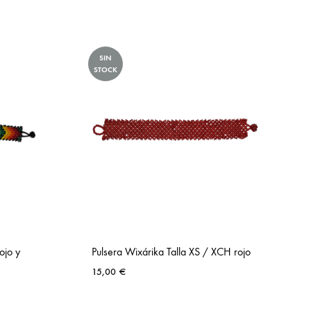
SIN
STOCK
ojo y
Pulsera Wixárika Talla XS / XCH rojo
15,00
€