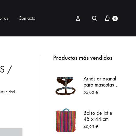
Carrito
Buscar
Sign in
tros
Contacto
0
RIOS
MASCOTAS
Productos más vendidos
XS /
ra bolsos o cámaras
Colección Peek
Arnés artesanal
para mascotas L
Cosmetiquera
Colección Itzcuincle
azul
comunidad
55,00
€
Portagafete
Correas
Bolso de Ixtle
Collares mascotas
45 x 44 cm
grande colores
40,95
€
PetKit