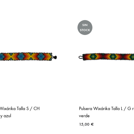
SIN
STOCK
Wixárika Talla S / CH
Pulsera Wixárika Talla L / G r
 y azul
verde
15,00
€