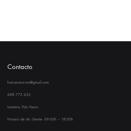
Contacto
haicanana.mx@gmail.com
688 775 622
Lezama, País Vasco
Horario de att. cliente: 09:00h – 18:00h