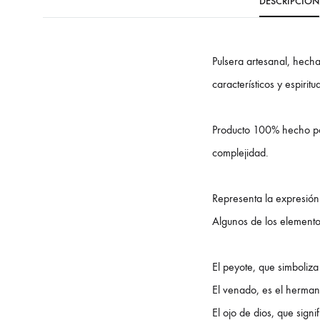
DESCRIPCIÓN
Pulsera artesanal, hech
característicos y espirit
Producto 100% hecho por
complejidad.
Representa la expresión a
Algunos de los element
El peyote, que simboliza 
El venado, es el hermano
El ojo de dios, que signi