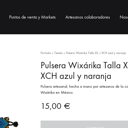
Puntos de venta y Markets
Artesanos colaboradores
Noso
BOLSOS
BISUTERÍA
ACCESO
Portada
»
Tienda
»
Pulsera Wixárika Talla XS / XCH azul y naranja
Pulsera Wixárika Talla 
Bolsos telar
Collares
Correas pa
XCH azul y naranja
Bolsos de ixtle
Pulseras
Neceser / 
Pulsera artesanal, hecha a mano por artesanos de la 
Wixárika en México.
Pendientes
Lanyards / 
15,00
€
Monederos
Llaveros