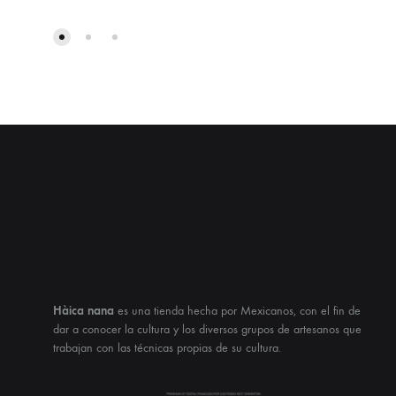
Hàica nana
es una tienda hecha por Mexicanos, con el fin de
dar a conocer la cultura y los diversos grupos de artesanos que
trabajan con las técnicas propias de su cultura.