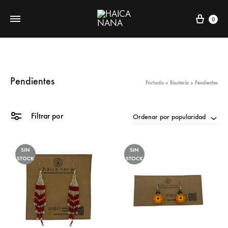
Carri
0
Pendientes
Portada
»
Bisutería
»
Pendientes
Filtrar por
Ordenar por popularidad
SIN
SIN
STOCK
STOCK