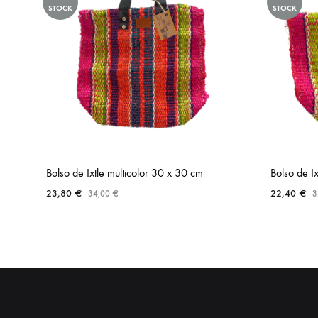
STOCK
STOCK
Bolso de Ixtle multicolor 30 x 30 cm
Bolso de I
23,80
€
22,40
€
34,00
€
3