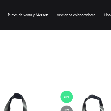
Puntos de venta y Markets
Artesanos colaboradores
Noso
BOLSOS
BISUTERÍA
ACCESO
Bolsos telar
Collares
Correas pa
Bolsos de ixtle
Pulseras
Neceser / 
Pendientes
Lanyards / 
Monederos
30%
Llaveros
SIN