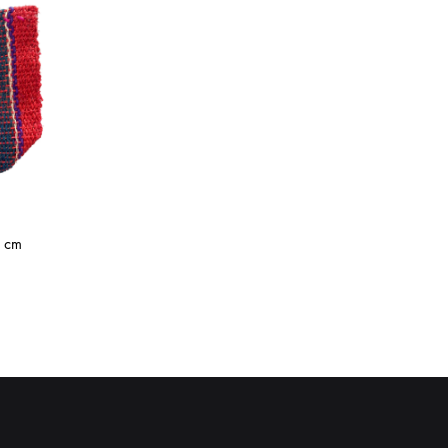
lar
Arneses
0 cm