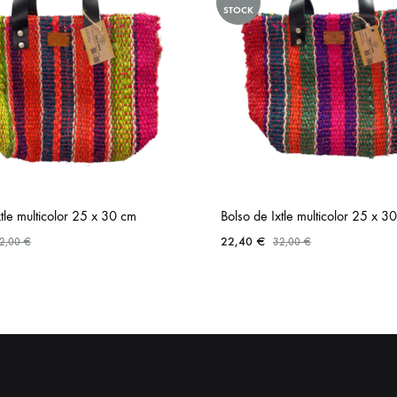
STOCK
Carteras te
xtle multicolor 25 x 30 cm
Bolso de Ixtle multicolor 25 x 3
22,40
€
2,00
€
32,00
€