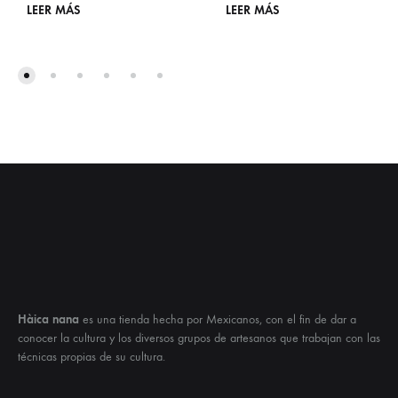
LEER MÁS
LEER MÁS
Hàica nana
es una tienda hecha por Mexicanos, con el fin de dar a
conocer la cultura y los diversos grupos de artesanos que trabajan con las
técnicas propias de su cultura.