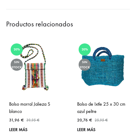
Productos relacionados
20%
20%
SIN
SIN
STOCK
STOCK
Bolso morral Jalieza S
Bolso de Ixtle 25 x 30 cm
blanco
azul peltre
31,96
€
20,76
€
39,95
€
25,95
€
LEER MÁS
LEER MÁS