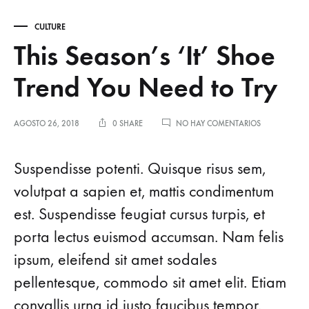
CULTURE
This Season’s ‘It’ Shoe
Trend You Need to Try
EN
AGOSTO 26, 2018
0 SHARE
NO HAY COMENTARIOS
THIS
SEASON’S
‘IT’
Suspendisse potenti. Quisque risus sem,
SHOE
TREND
volutpat a sapien et, mattis condimentum
YOU
est. Suspendisse feugiat cursus turpis, et
NEED
TO
porta lectus euismod accumsan. Nam felis
TRY
ipsum, eleifend sit amet sodales
pellentesque, commodo sit amet elit. Etiam
convallis urna id justo faucibus tempor.