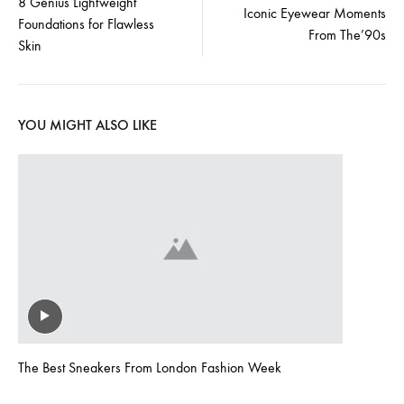
8 Genius Lightweight
Iconic Eyewear Moments
Foundations for Flawless
navigation
From The’90s
Skin
YOU MIGHT ALSO LIKE
The Best Sneakers From London Fashion Week