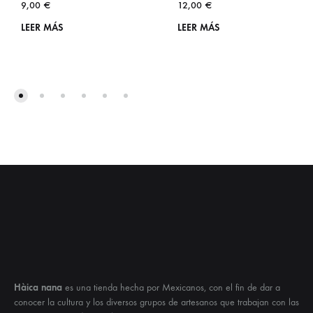
9,00
€
12,00
€
LEER MÁS
LEER MÁS
Hàica nana
es una tienda hecha por Mexicanos, con el fin de dar a
conocer la cultura y los diversos grupos de artesanos que trabajan con las