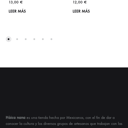
13,00
€
12,00
€
LEER MÁS
LEER MÁS
Hàica nana
es una tienda hecha por Mexicanos, con el fin de dar a
conocer la cultura y los diversos grupos de artesanos que trabajan con las