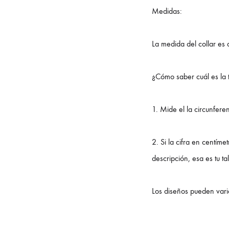
Medidas:
La medida del collar es
¿Cómo saber cuál es la 
1. Mide el la circunfere
2. Si la cifra en centíme
descripción, esa es tu ta
Los diseños pueden varia