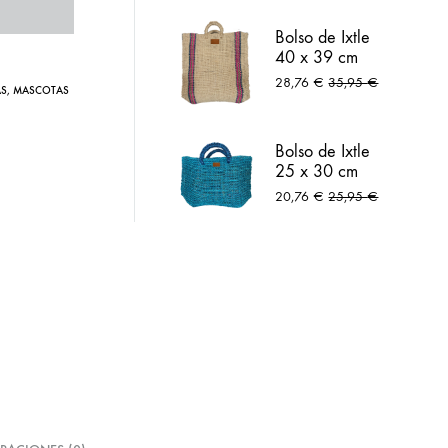
lar
Arneses
Bolso de Ixtle
40 x 39 cm
natural
28,76
€
35,95
€
AS
,
MASCOTAS
Bolso de Ixtle
25 x 30 cm
azul peltre
20,76
€
25,95
€