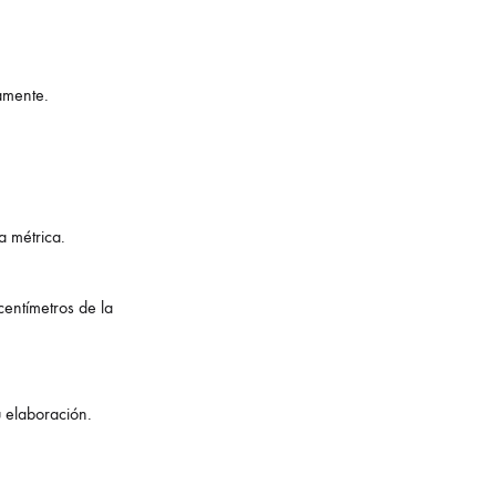
amente.
a métrica.
 centímetros de la
u elaboración.