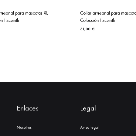
rtesanal para mascotas XL
Collar artesanal para mascota
 Itzcuintli
Colección Itzcuintli
31,00
€
Enlaces
Legal
Nosotros
Aviso legal