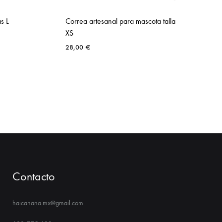
s L
Correa artesanal para mascota talla
XS
28,00
€
Contacto
haicanana.mx@gmail.com