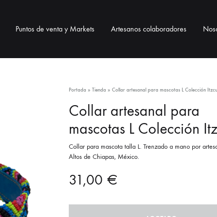
Puntos de venta y Markets
Artesanos colaboradores
Noso
BOLSOS
BISUTERÍA
ACCESO
Portada
»
Tienda
»
Collar artesanal para mascotas L Colección Itzcui
Collar artesanal para
Bolsos telar
Collares
Correas pa
mascotas L Colección Itz
Bolsos de ixtle
Pulseras
Neceser / 
Collar para mascota talla L. Trenzado a mano por artes
Altos de Chiapas, México.
Pendientes
Lanyards / 
31,00
€
Monederos
Llaveros