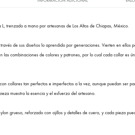
INFORMACIÓN ADICIONAL
VALO
la L, trenzado a mano por artesanas de Los Altos de Chiapas, México.
ravés de sus diseños lo aprendido por generaciones. Vierten en ellos pa
en las combinaciones de colores y patrones, por lo cual cada collar es ún
on collares tan perfectos e imperfectos a la vez, aunque puedan ser par
ieza muestra la esencia y el esfuerzo del artesano.
ylon grueso, reforzado con ojillos y detalles de cuero, y cada pieza pu