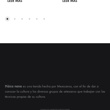
LEER MÁS
LEER MÁS
Hàica nana
es una tienda hecha por Mexicanos, con el fin de dar a
conocer la cultura y los diversos grupos de artesanos que trabajan con las
técnicas propias de su cultura.