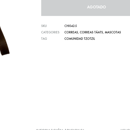
AGOTADO
Carteras te
SKU
CHI042-5
CATEGORIES
CORREAS
,
CORREAS TÁATS
,
MASCOTAS
TAG
COMUNIDAD TZOTZIL