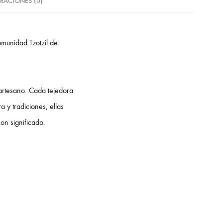
RACIONES (0)
omunidad Tzotzil de
 artesano. Cada tejedora
 y tradiciones, ellas
on significado.