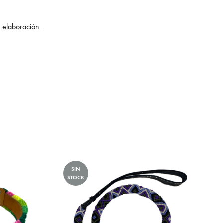
u elaboración.
SIN
STOCK