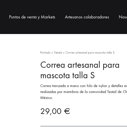
Puntos de venta y Markets
Artesanos colaboradores
Noso
BOLSOS
BISUTERÍA
ACCESO
Portada
»
Tienda
»
Correa artesanal para mascota talla S
Correa artesanal para
Bolsos telar
Collares
Correas pa
mascota talla S
Bolsos de ixtle
Pulseras
Neceser / 
Correa trenzada a mano con hilo de nylon y detalles e
realizadas por miembros de la comunidad Tzotzil de Ch
Pendientes
Lanyards / 
México.
Monederos
29,00
€
Llaveros