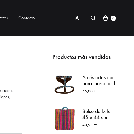
Carrito
Buscar
Sign in
tros
Contacto
0
RIOS
MASCOTAS
Productos más vendidos
ra bolsos o cámaras
Colección Peek
Arnés artesanal
para mascotas L
Cosmetiquera
Colección Itzcuincle
azul
n cuero,
55,00
€
iapas,
Portagafete
Correas
Bolso de Ixtle
Collares mascotas
45 x 44 cm
grande colores
40,95
€
PetKit