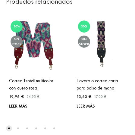
Productos relacionados
20%
20%
SIN
SIN
STOCK
STOCK
Correa Tzotzil multicolor
Llavero o correa corta
con cuero rosa
para bolso de mano
19,96
€
13,60
€
24,95
€
17,00
€
LEER MÁS
LEER MÁS