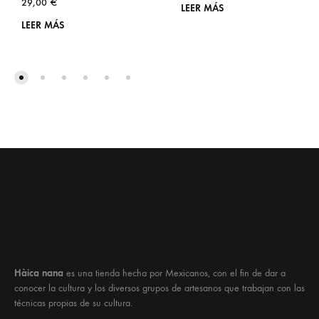
29,00
€
LEER MÁS
LEER MÁS
Hàica nana
es una tienda hecha por Mexicanos, con el fin de dar a
conocer la cultura y los diversos grupos de artesanos que trabajan con las
técnicas propias de su cultura.