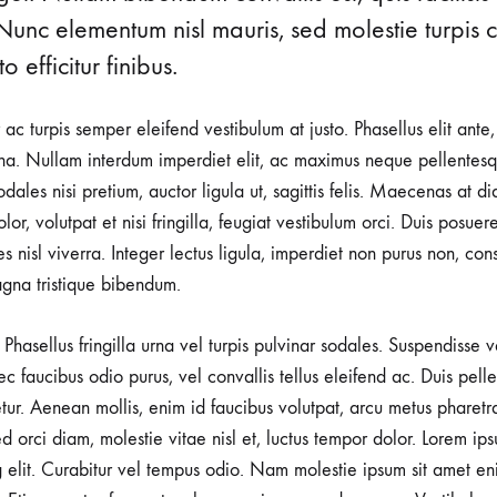
Nunc elementum nisl mauris, sed molestie turpis co
o efficitur finibus.
r ac turpis semper eleifend vestibulum at justo. Phasellus elit ante
a. Nullam interdum imperdiet elit, ac maximus neque pellentesqu
ales nisi pretium, auctor ligula ut, sagittis felis. Maecenas at d
lor, volutpat et nisi fringilla, feugiat vestibulum orci. Duis posuer
rices nisl viverra. Integer lectus ligula, imperdiet non purus non, con
gna tristique bibendum.
Phasellus fringilla urna vel turpis pulvinar sodales. Suspendisse
nec faucibus odio purus, vel convallis tellus eleifend ac. Duis pel
tetur. Aenean mollis, enim id faucibus volutpat, arcu metus pharetr
d orci diam, molestie vitae nisl et, luctus tempor dolor. Lorem ips
g elit. Curabitur vel tempus odio. Nam molestie ipsum sit amet en