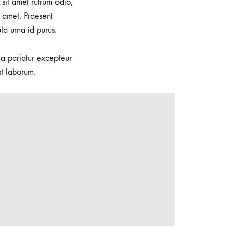
sit amet rutrum odio,
 amet. Praesent
la urna id purus.
lla pariatur excepteur
st laborum.