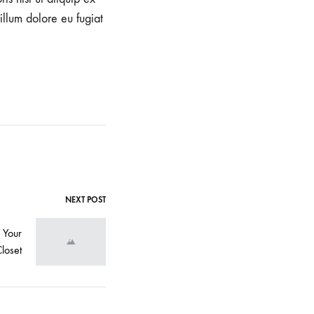
illum dolore eu fugiat
NEXT POST
 Your
loset