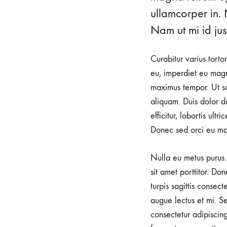
ullamcorper in. 
Nam ut mi id just
Curabitur varius torto
eu, imperdiet eu magn
maximus tempor. Ut sod
aliquam. Duis dolor do
efficitur, lobortis ult
Donec sed orci eu ma
Nulla eu metus purus. 
sit amet porttitor. Do
turpis sagittis consec
augue lectus et mi. Se
consectetur adipiscin