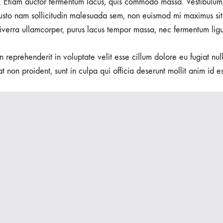
 Etiam auctor fermentum lacus, quis commodo massa. Vestibulum 
usto nam sollicitudin malesuada sem, non euismod mi maximus sit
viverra ullamcorper, purus lacus tempor massa, nec fermentum ligu
in reprehenderit in voluptate velit esse cillum dolore eu fugiat nu
t non proident, sunt in culpa qui officia deserunt mollit anim id e