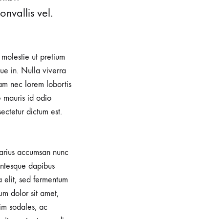
nvallis vel.
, molestie ut pretium
e in. Nulla viverra
iam nec lorem lobortis
e mauris id odio
sectetur dictum est.
 varius accumsan nunc
lentesque dapibus
a elit, sed fermentum
um dolor sit amet,
im sodales, ac