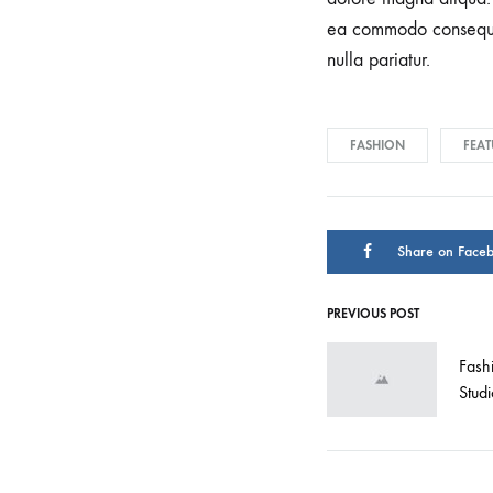
ea commodo consequat.
nulla pariatur.
FASHION
FEAT
Share on Face
PREVIOUS POST
Post
Fash
navigati
Stud