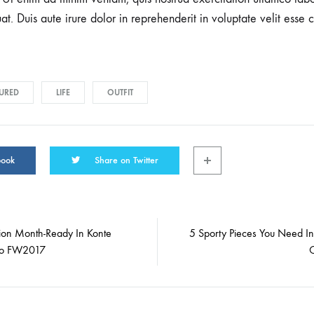
 Duis aute irure dolor in reprehenderit in voluptate velit esse c
URED
LIFE
OUTFIT
book
Share on Twitter
ion Month-Ready In Konte
5 Sporty Pieces You Need In
on
io FW2017
C