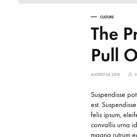
CULTURE
The P
Pull 
AGOSTO 24, 2018
0
Suspendisse pote
est. Suspendisse
felis ipsum, ele
convallis urna i
magna rutrum ege