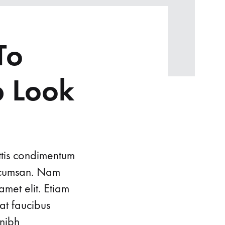
To
p Look
ttis condimentum
accumsan. Nam
amet elit. Etiam
at faucibus
 nibh