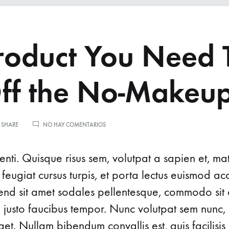
roduct You Need 
Off the No-Makeu
EN
 SHARE
NO HAY COMENTARIOS
THE
PRODUCT
YOU
nti. Quisque risus sem, volutpat a sapien et, ma
NEED
TO
 feugiat cursus turpis, et porta lectus euismod 
PULL
ifend sit amet sodales pellentesque, commodo sit 
OFF
THE
d justo faucibus tempor. Nunc volutpat sem nunc, 
NO-
MAKEUP
t. Nullam bibendum convallis est, quis facilisis
LOOK