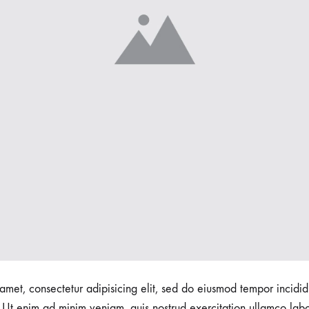
amet, consectetur adipisicing elit, sed do eiusmod tempor incidid
Ut enim ad minim veniam, quis nostrud exercitation ullamco labori