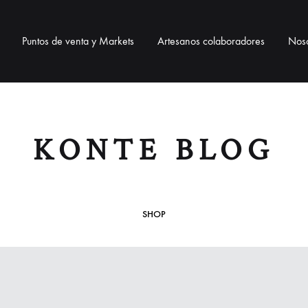
Puntos de venta y Markets
Artesanos colaboradores
Noso
BOLSOS
BISUTERÍA
ACCESO
KONTE BLOG
Bolsos telar
Collares
Correas pa
Bolsos de ixtle
Pulseras
Neceser / 
SHOP
Pendientes
Lanyards / 
Monederos
Llaveros