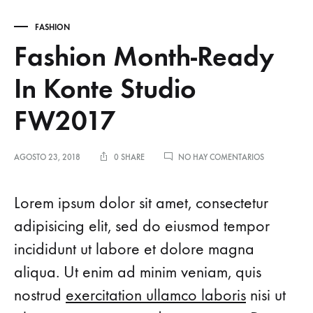
FASHION
Fashion Month-Ready
In Konte Studio
FW2017
EN
AGOSTO 23, 2018
0 SHARE
NO HAY COMENTARIOS
FASHION
MONTH-
READY
Lorem ipsum dolor sit amet, consectetur
IN
KONTE
adipisicing elit, sed do eiusmod tempor
STUDIO
incididunt ut labore et dolore magna
FW2017
aliqua. Ut enim ad minim veniam, quis
nostrud
exercitation ullamco laboris
nisi ut