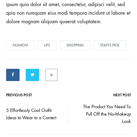
ipsum quia dolor sit amet, consectetur, adipisci velit, sed
quia non numquam eius modi tempora incidunt ut labore et
dolore magnam aliquam quaerat voluptatem.
FASHION
LIFE
SHOPPING
STAFFS PICK
PREVIOUS POST
NEXT POST
Post
The Product You Need To
5 Effortlessly Cool Outfit
Pull Off the No-Makeup
navigation
Ideas to Wear to a Contert
Look