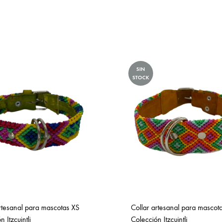
SIN
STOCK
rtesanal para mascotas XS
Collar artesanal para mascot
 Itzcuintli
Colección Itzcuintli