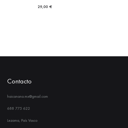
29,00
€
Contacto
haicanana.mx@gmail.com
688 775 622
Lezama, País Vasco