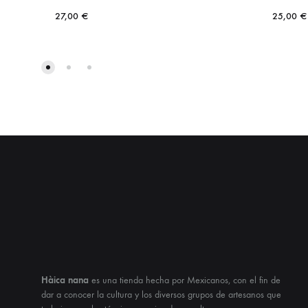
27,00
€
25,00
€
Hàica nana
es una tienda hecha por Mexicanos, con el fin de
dar a conocer la cultura y los diversos grupos de artesanos que