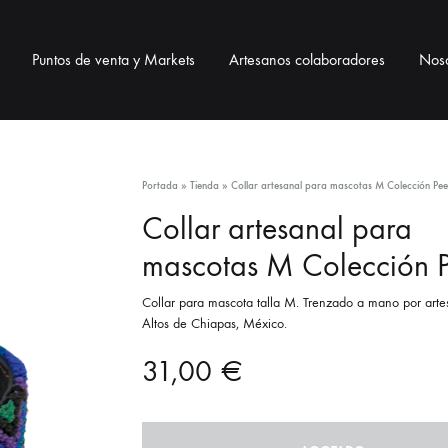
Puntos de venta y Markets
Artesanos colaboradores
Noso
BOLSOS
BISUTERÍA
ACCESO
Portada
»
Tienda
»
Collar artesanal para mascotas M Colección Pee
Collar artesanal para
Bolsos telar
Collares
Correas pa
mascotas M Colección 
Bolsos de ixtle
Pulseras
Neceser / 
Collar para mascota talla M. Trenzado a mano por arte
Altos de Chiapas, México.
Pendientes
Lanyards / 
31,00
€
Monederos
Llaveros