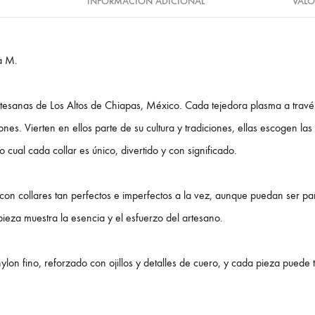
INFORMACIÓN ADICIONAL
VALO
a M.
esanas de Los Altos de Chiapas, México. Cada tejedora plasma a través
es. Vierten en ellos parte de su cultura y tradiciones, ellas escogen l
o cual cada collar es único, divertido y con significado.
on collares tan perfectos e imperfectos a la vez, aunque puedan ser par
ieza muestra la esencia y el esfuerzo del artesano.
ylon fino, reforzado con ojillos y detalles de cuero, y cada pieza puede