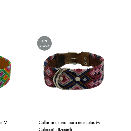
SIN
STOCK
as M
Collar artesanal para mascotas M
Colección Itzcuintli