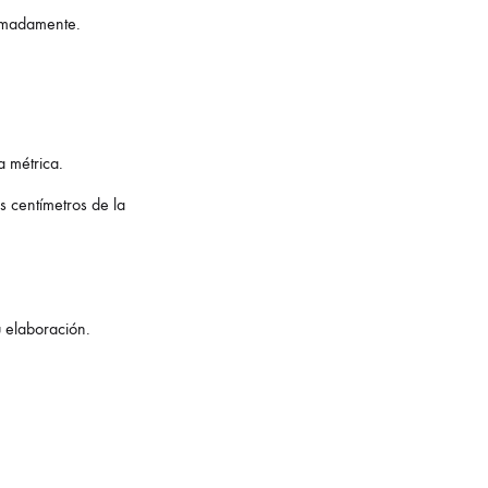
ximadamente.
a métrica.
os centímetros de la
u elaboración.