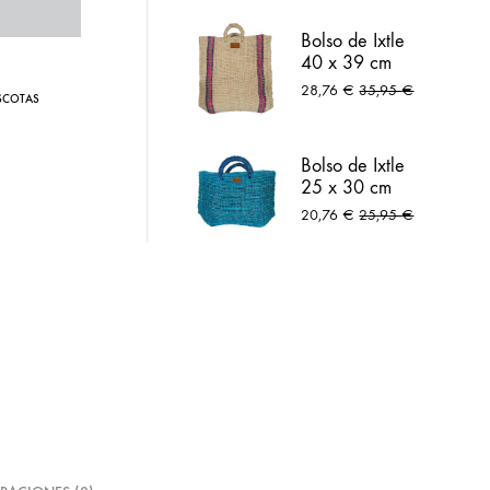
lar
Arneses
Bolso de Ixtle
40 x 39 cm
natural
28,76
€
35,95
€
SCOTAS
Bolso de Ixtle
25 x 30 cm
azul peltre
20,76
€
25,95
€