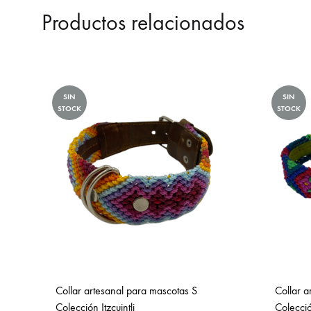
Productos relacionados
SIN
SIN
STOCK
STOCK
Collar artesanal para mascotas S
Collar a
Colección Itzcuintli
Colección