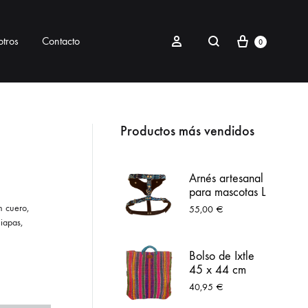
Carrito
Buscar
Sign in
tros
Contacto
0
RIOS
MASCOTAS
Productos más vendidos
ra bolsos o cámaras
Colección Peek
Arnés artesanal
para mascotas L
Cosmetiquera
Colección Itzcuincle
azul
n cuero,
55,00
€
iapas,
Portagafete
Correas
Bolso de Ixtle
Collares mascotas
45 x 44 cm
grande colores
40,95
€
PetKit