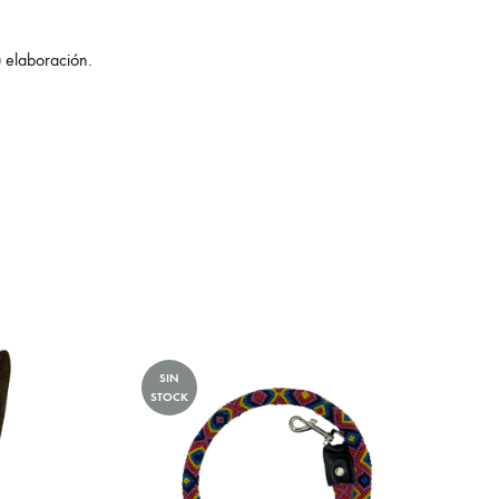
u elaboración.
SIN
STOCK