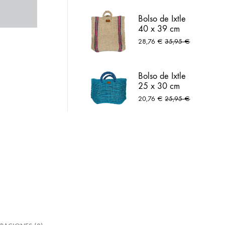
lar
Arneses
Bolso de Ixtle
40 x 39 cm
natural
28,76
€
35,95
€
Bolso de Ixtle
25 x 30 cm
azul peltre
20,76
€
25,95
€