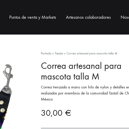
Puntos de venta y Markets
Artesanos colaboradores
Noso
BOLSOS
BISUTERÍA
ACCESO
Portada
»
Tienda
»
Correa artesanal para mascota talla M
Correa artesanal para
Bolsos telar
Collares
Correas pa
mascota talla M
Bolsos de ixtle
Pulseras
Neceser / 
Correa trenzada a mano con hilo de nylon y detalles e
realizadas por miembros de la comunidad Tzotzil de Ch
Pendientes
Lanyards / 
México.
Monederos
30,00
€
Llaveros